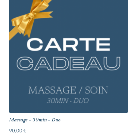
Massage – 30min – Duo
90,00
€