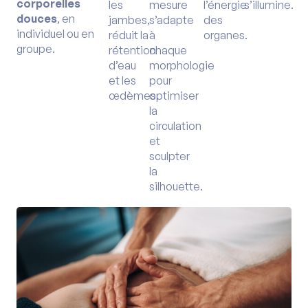
corporelles
les
mesure
l’énergie
s’illumine.
douces
, en
jambes,
s’adapte
des
individuel ou en
réduit la
à
organes.
groupe.
rétention
chaque
d’eau
morphologie
et les
pour
œdèmes.
optimiser
la
circulation
et
sculpter
la
silhouette.