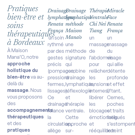
Pratiques
Drainage
Drainage
Thérapie
Miracle
bien-être et
lymphatique
lymphatique
Ventrale
Face
soins
Renata
méthode
Chi Nei
Renata
França
Maison
Tsang
França
thérapeutiques
un soin
un
un
Mana'o
à Bordeaux
rythmé
une
massage
massage
À Maison
par des
méthode
de
du
Mana’O, notre
gestes
signature
l’abdomen
visage
approche
précis
qui
pour
qui allie
holistique du
(pompages,
combine
relâcher
détente
bien-être
va au-
pressions
drainage
les
profonde
delà du
fermes,
lymphatique,
tensions
et effet
massage
. Nous
lissages).
réflexologie
internes,
liftant.
vous proposons
Ce
et
libérer
Cernes,
des
drainage
thérapie
les
poches
accompagnements
relance
ventrale.
blocages
et traits
thérapeutiques
la
Cette
émotionnels
fatigués
et des
circulation,
approche
et
s’estompent
pratiques
allège
sur-
rééquilibrer
le teint