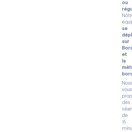
ou
régu
Notr
équ
se
dép
sur
Bor
et
la
mét
bord
Nou
vous
pro
des
séa
de
15
min