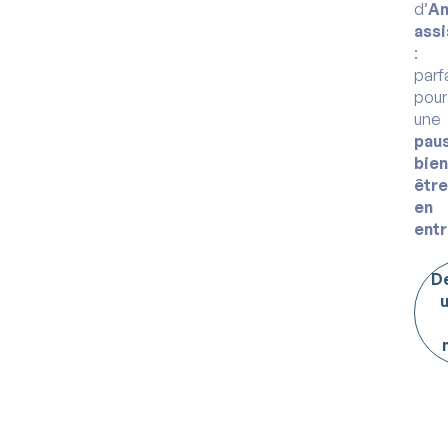
d’
A
assi
:
parf
pour
une
pau
bien
être
en
entr
D
u