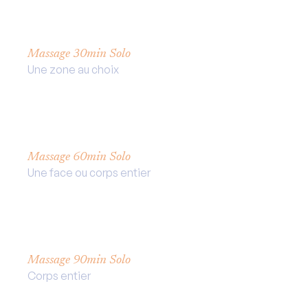
Tarifs
Massage 30min Solo
Une zone au choix
Adhérent :
45€
Non
Adhérent :
50€
Massage 60min Solo
Une face ou corps entier
Adhérent :
80€
Non
Adhérent :
85€
Massage 90min Solo
Corps entier
Adhérent :
110€