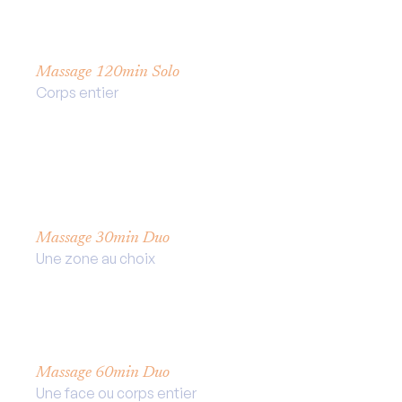
Non
Adhérent :
115€
Massage 120min Solo
Corps entier
Adhérent :
130€
Non
Adhérent :
135€
Massage 30min Duo
Une zone au choix
Adhérent :
80€
Non
Adhérent :
90€
Massage 60min Duo
Une face ou corps entier