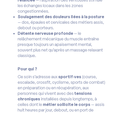
relancée
— l’aspiration des ventouses stimule
les échanges locaux dans les zones
congestionnées.
Soulagement des douleurs liées à la posture
— dos, épaules et cervicales des métiers assis,
debout ou porteurs.
Détente nerveuse profonde
— le
relâchement mécanique du muscle entraîne
presque toujours un apaisement mental,
souvent plus net qu’après un massage relaxant
classique.
Pour qui ?
Ce soin s’adresse aux
sportif·ves
(course,
escalade, crossfit, cyclisme, sports de combat)
en préparation ou en récupération, aux
personnes qui vivent avec des
tensions
chroniques
installées depuis longtemps, à
celles dont le
métier sollicite le corps
— assis
huit heures par jour, debout, ou en port de