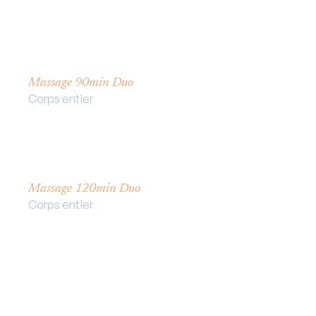
Adhérent :
150€
Non
Adhérent :
160€
Massage 90min Duo
Corps entier
Adhérent :
210€
Non
Adhérent :
220€
Massage 120min Duo
Corps entier
Adhérent :
250€
Non
Adhérent :
260€